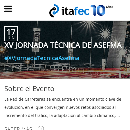
Main
menu
17
INICIO
JUN
XV JORNADA TÉCNICA DE ASEFMA
EVOLUCIÓN
EVENTOS
#XVJornadaTecnicaAsefma
WATCH
NOW
ad
PRODUMER
Sobre el Evento
VIDEOS
La Red de Carreteras se encuentra en un momento clave de
TRANSFORMACIÓN
evolución, en el que convergen nuevos retos asociados al
DIGITAL
incremento del tráfico, la adaptación al cambio climático,....
CUSTOMER
SABER MÁS
EXPERIENCE