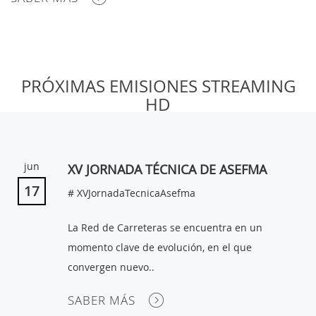
MI
PRÓXIMAS EMISIONES STREAMING
CUENTA
HD
NOTICIAS
BLOG
jun
XV JORNADA TÉCNICA DE ASEFMA
CLUB
17
# XVJornadaTecnicaAsefma
AUTORES
La Red de Carreteras se encuentra en un
CONTACTO
momento clave de evolución, en el que
FAQ
convergen nuevo..
SABER MÁS
Comparte: