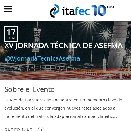
Main
menu
17
INICIO
JUN
XV JORNADA TÉCNICA DE ASEFMA
EVOLUCIÓN
EVENTOS
#XVJornadaTecnicaAsefma
WATCH
NOW
ad
PRODUMER
Sobre el Evento
VIDEOS
La Red de Carreteras se encuentra en un momento clave de
TRANSFORMACIÓN
evolución, en el que convergen nuevos retos asociados al
DIGITAL
incremento del tráfico, la adaptación al cambio climático,....
CUSTOMER
SABER MÁS
EXPERIENCE