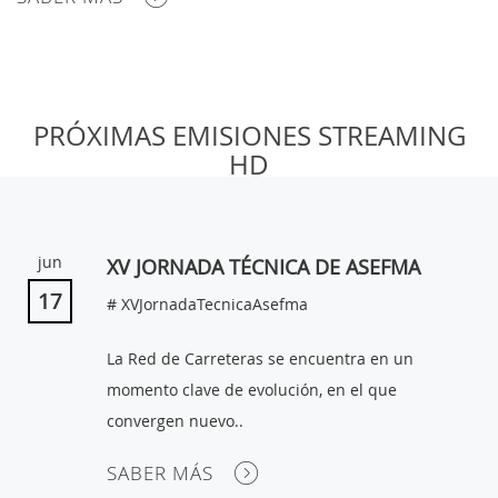
MI
PRÓXIMAS EMISIONES STREAMING
CUENTA
HD
NOTICIAS
BLOG
jun
XV JORNADA TÉCNICA DE ASEFMA
CLUB
17
# XVJornadaTecnicaAsefma
AUTORES
La Red de Carreteras se encuentra en un
CONTACTO
momento clave de evolución, en el que
FAQ
convergen nuevo..
SABER MÁS
Comparte: