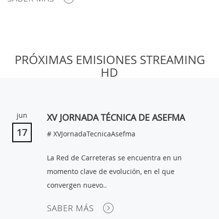
MI
PRÓXIMAS EMISIONES STREAMING
CUENTA
HD
NOTICIAS
BLOG
jun
XV JORNADA TÉCNICA DE ASEFMA
CLUB
17
# XVJornadaTecnicaAsefma
AUTORES
La Red de Carreteras se encuentra en un
CONTACTO
momento clave de evolución, en el que
FAQ
convergen nuevo..
SABER MÁS
Comparte: