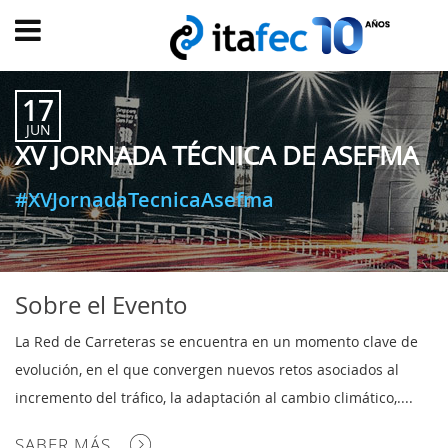
Main
menu
17
INICIO
JUN
XV JORNADA TÉCNICA DE ASEFMA
EVOLUCIÓN
EVENTOS
#XVJornadaTecnicaAsefma
WATCH
NOW
ad
PRODUMER
Sobre el Evento
VIDEOS
La Red de Carreteras se encuentra en un momento clave de
TRANSFORMACIÓN
evolución, en el que convergen nuevos retos asociados al
DIGITAL
incremento del tráfico, la adaptación al cambio climático,....
CUSTOMER
SABER MÁS
EXPERIENCE