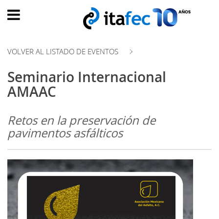
Main
menu
VOLVER AL LISTADO DE EVENTOS
INICIO
Seminario Internacional
EVOLUCIÓN
AMAAC
EVENTOS
WATCH
Retos en la preservación de
NOW
pavimentos asfálticos
ad
PRODUMER
VIDEOS
TRANSFORMACIÓN
DIGITAL
CUSTOMER
EXPERIENCE