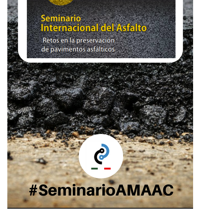
MI
CUENTA
NOTICIAS
BLOG
CLUB
AUTORES
CONTACTO
FAQ
Comparte: