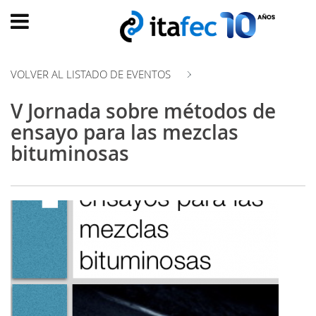
Main
menu
VOLVER AL LISTADO DE EVENTOS
INICIO
V Jornada sobre métodos de
EVOLUCIÓN
ensayo para las mezclas
EVENTOS
bituminosas
WATCH
NOW
ad
PRODUMER
VIDEOS
TRANSFORMACIÓN
DIGITAL
CUSTOMER
EXPERIENCE